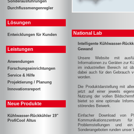
Sonderausführungen
Durchflussmengenregler
Lösungen
National Lab
Entwicklungen für Kunden
Intelligente Kühlwasser-Rück
Gewand
Leistungen
Unsere Website mit ausfüh
Anwendungen
Informationen zu Geräten zur 
im industriellen Bereich ist ü
Forschungseinrichtungen
dabei auch für den Gebrauch v
Service & Hilfe
worden.
Projektierung / Planung
Die Produktdarstellung mit alle
Innovationsreport
jetzt auf einer jeweils eigen
Nutzung der vollen Bildschirm
bietet so eine optimale Inform
Neue Produkte
störendes Beiwerk.
Einfacher Download von PDF
Kühlwasser-Rückkühler 19"
Kommunikationszentrum für
ProfiCool Altus
Problemstellungen und ei
Sonderangeboten runden unser 