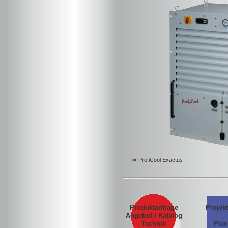
⇒ ProfiCool Exactus
Produktanfrage
Projek
Angebot / Katalog
Technik
Pla